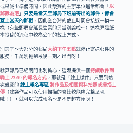
或是減少準備時間，因此競賽的主辦單位通常都會「
以
郵戳為憑
」
只要是當天至郵局下班前寄出的郵件，都會
蓋上當天的郵戳
，因此全台灣的截止時間會接近一模一
樣（有些郵局會延長營業的另當別論啦～）這樣算是紙
本投稿的流程中較為公平的截止方式。
別忘了～大部分的郵局
大約下午五點
就停止寄送郵件的
服務，千萬別拖到最後一刻才出門呀！
就算郵局已經關門也別擔心，這邊提供一個
持續收件到
晚上 23:59 的報名方式
，那就是「線上繳件」只要到這
次競賽的
線上報名專區
將作品及相關資料拍照或掃描上
傳
（建議作品可以使用掃描的會比較能夠完整呈現
哦！），就可以完成報名～是不是超方便呀！