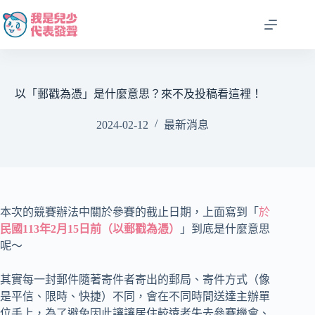
跳
至
主
要
內
容
以「郵戳為憑」是什麼意思？來不及投稿看這裡！
2024-02-12
最新消息
本次的競賽辦法中關於參賽的截止日期，上面寫到「
於
民國113年2月15日前（以郵戳為憑）
」到底是什麼意思
呢～
其實每一封郵件隨著寄件者寄出的郵局、寄件方式（像
是平信、限時、快捷）不同，會在不同時間送達主辦單
位手上，為了避免因此讓讓居住較遠者失去參賽機會、