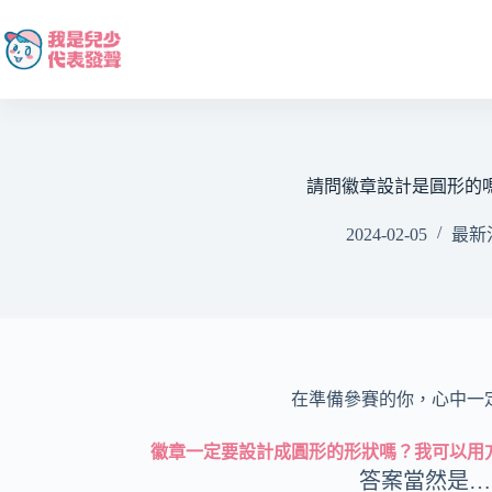
跳
至
主
要
內
容
請問徽章設計是圓形的
2024-02-05
最新
在準備參賽的你，心中一
徽章一定要設計成圓形的形狀嗎？我可以用
答案當然是…